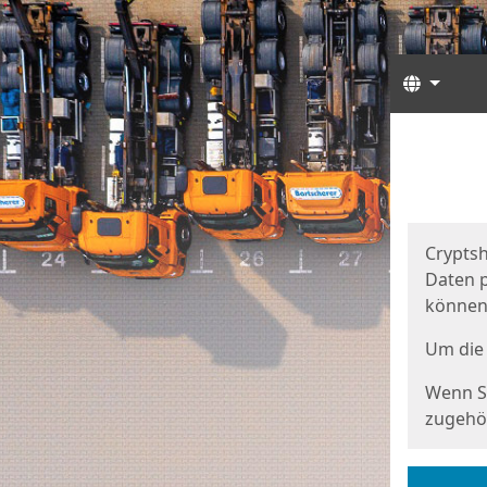
Sprach
Start
Starts
Cryptsh
Daten p
können
Um die 
Wenn Si
zugehör