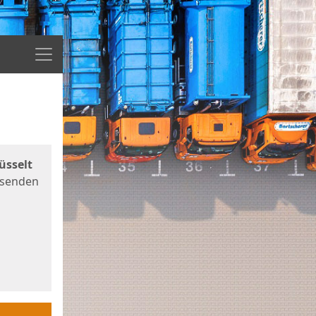
Menü
üsselt
 senden