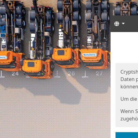
Sprach
Start
Starts
Cryptsh
Daten p
können
Um die 
Wenn Si
zugehör