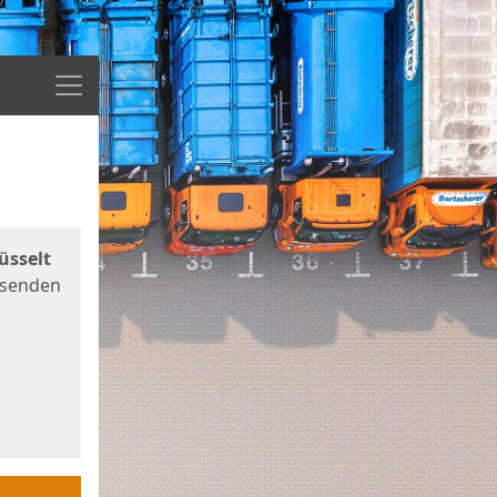
Menü
üsselt
 senden