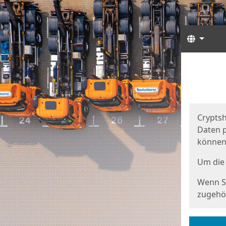
Sprach
Start
Starts
Cryptsh
Daten p
können
Um die 
Wenn Si
zugehör