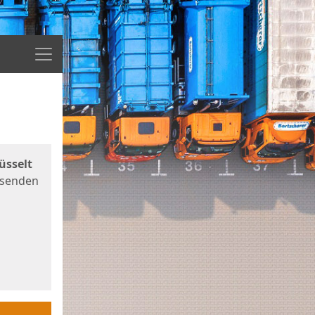
Menü
üsselt
 senden