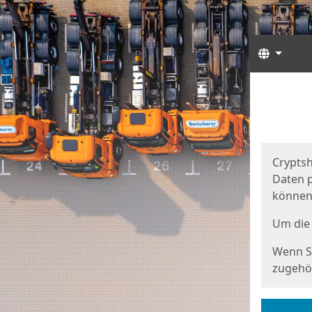
Sprach
Start
Starts
Cryptsh
Daten p
können
Um die 
Wenn Si
zugehör