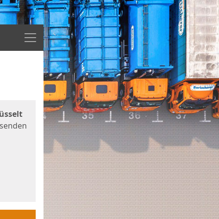
Menü
üsselt
 senden