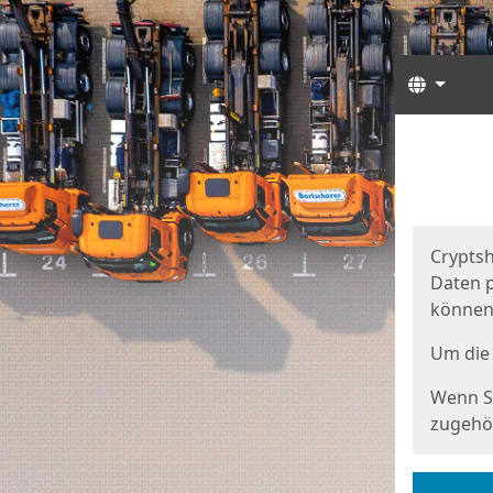
Sprach
Start
Starts
Cryptsh
Daten p
können
Um die 
Wenn Si
zugehör