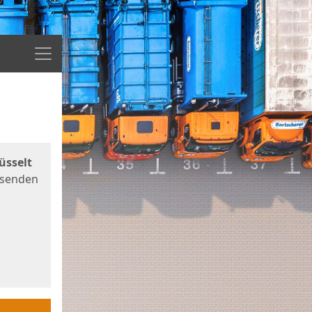
Menü
üsselt
 senden