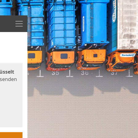
Menü
üsselt
 senden