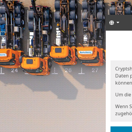
Sprach
Start
Starts
Cryptsh
Daten p
können
Um die 
Wenn Si
zugehör