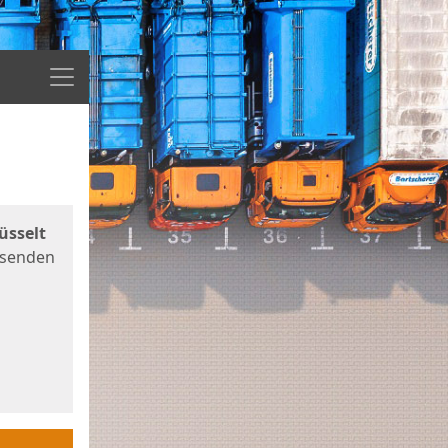
Menü
üsselt
 senden