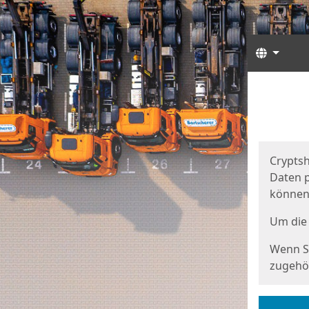
Sprach
Start
Starts
Cryptsh
Daten p
können
Um die 
Wenn Si
zugehör